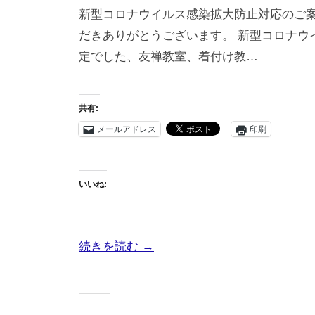
色
新型コロナウイルス感染拡大防止対応のご案
教
だきありがとうございます。 新型コロナウ
室
定でした、友禅教室、着付け教…
）
・
友
共有:
禅
メールアドレス
印刷
体
験
教
いいね:
室
」
や
続きを読む →
着
付
け