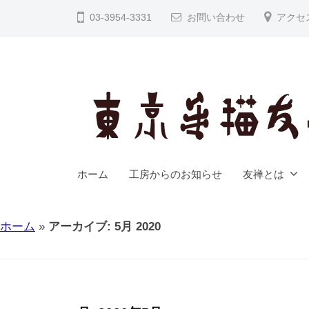
手
コ
03-3954-3331
お問い合わせ
アクセ
描
ン
友
テ
禅
ン
工
ツ
房
へ
協
ス
美
キ
東
東
ッ
ホーム
工房からのお知らせ
友禅とは
京
京
プ
手
手
ホーム
»
アーカイブ: 5月 2020
描
描
友
友
禅
禅
（
工
東