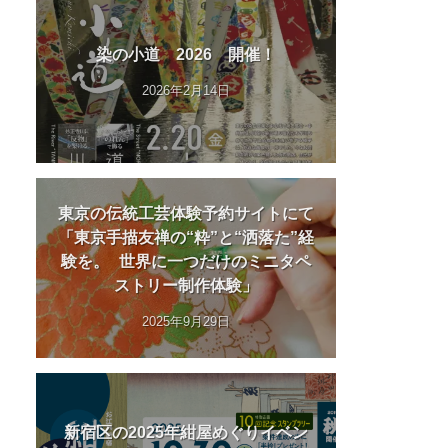
染の小道 2026 開催！
2026年2月14日
東京の伝統工芸体験予約サイトにて
「東京手描友禅の“粋”と“洒落た”経
験を。 世界に一つだけのミニタペ
ストリー制作体験」
2025年9月29日
新宿区の2025年紺屋めぐりイベン