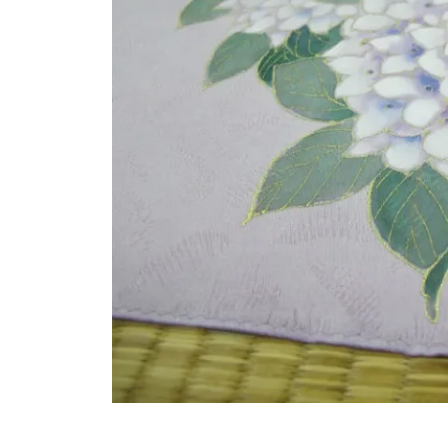
統
工
房
工
協
芸
美
士
が
教
え
る
「
友
禅
教
室
（
染