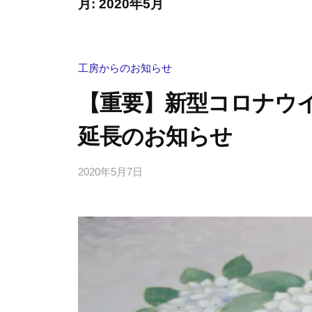
月:
2020年5月
房
京
協
友
禅
美
工房からのお知らせ
・
【重要】新型コロナウ
江
戸
延長のお知らせ
友
禅
2020年5月7日
b
）
y
工
東
房
京
で
手
す
描
。
友
伝
禅