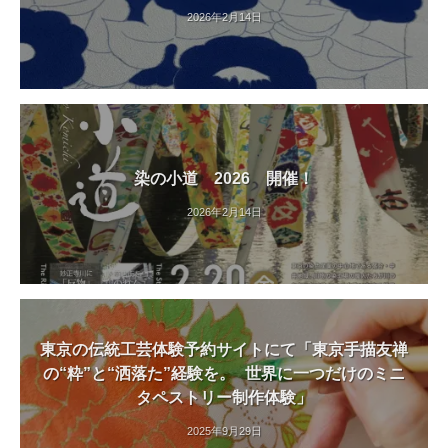
2026年2月14日
」
や
着
付
け
講
師
染の小道 2026 開催！
に
2026年2月14日
よ
る
「
着
付
け
東京の伝統工芸体験予約サイトにて「東京手描友禅
教
の“粋”と“洒落た”経験を。 世界に一つだけのミニ
室
タペストリー制作体験」
」
2025年9月29日
も