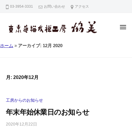
東
コ
03-3954-3331
お問い合わせ
アクセス
京
ン
手
テ
描
ン
友
メ
ニ
禅
ツ
ュ
ー
東
東
工
へ
ホーム
»
アーカイブ: 12月 2020
京
京
房
ス
手
協
手
キ
描
美
描
ッ
友
友
プ
月:
2020年12月
禅
禅
（
工
東
房
京
工房からのお知らせ
協
友
年末年始休業日のお知らせ
美
禅
・
2020年12月22日
b
江
y