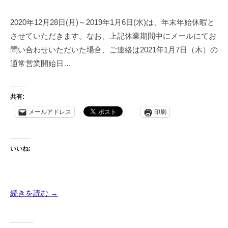
戸
東
友
2020年12月28日(月)～2019年1月6日(水)は、年末年始休暇と
京
禅
させていただきます。なお、上記休業期間中にメールにてお
手
）
描
問い合わせいただいた場合、ご連絡は2021年1月7日（木）の
工
友
通常営業開始日…
房
禅
工
で
房
共有:
す
協
。
メールアドレス
印刷
美
伝
統
工
いいね:
芸
士
が
続きを読む →
教
え
る