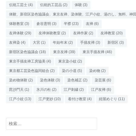
伝統工芸士
(4)
伝統的工芸品
(2)
体験
(3)
体験、新宿区染色協議会、東京友禅、染体験、江戸小紋、湯のし、無料、神
体験教室
(3)
倉谷憲明
(3)
半襟
(23)
友禅
(6)
友禅体験
(29)
友禅体験教室
(2)
友禅作家
(2)
友禅教室
(20)
友禅染
(4)
大宮
(1)
年始年末
(2)
手描友禅
(3)
新宿区
(3)
新宿区染色協議会
(18)
東京友禅
(39)
東京手描友禅
(46)
東京手描友禅工房協美
(4)
東京染小紋
(2)
東京都工芸染色協同組合
(2)
染の小道
(5)
染め物
(2)
染め物体験
(2)
染色体験
(3)
染色補正
(2)
染芸展
(6)
毘沙門天
(1)
氷川の杜
(2)
江戸刺繍
(2)
江戸友禅
(6)
江戸小紋
(13)
江戸更紗
(10)
着付け教室
(4)
紺屋めぐり
(11)
検
索: