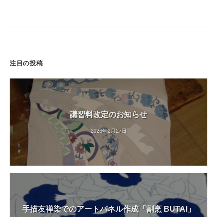
「
友
禅
教
室
注目の投稿
（
染
色
教
講習料改定のお知らせ
室
）
2026年2月27日
・
友
禅
体
験
教
手描友禅染でのアートパネル作成「割烹 BUTAI」
室