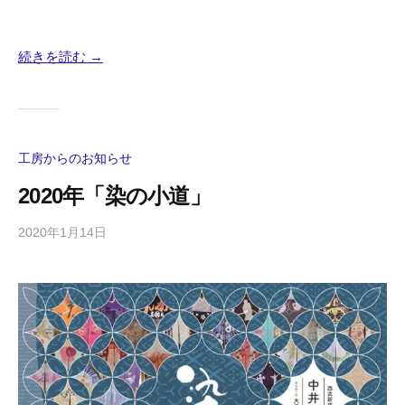
続きを読む →
工房からのお知らせ
2020年「染の小道」
2020年1月14日
b
y
東
京
手
描
友
禅