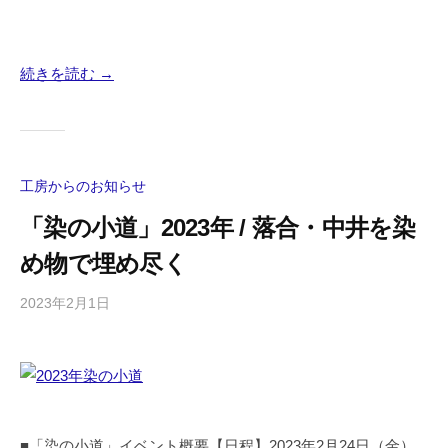
」
や
着
続きを読む →
付
け
講
師
工房からのお知らせ
に
よ
「染の小道」2023年 / 落合・中井を染
る
め物で埋め尽く
「
着
2023年2月1日
b
付
y
け
東
教
京
室
手
」
描
■「染の小道」イベント概要【日程】2023年2月24日（金）
も
友