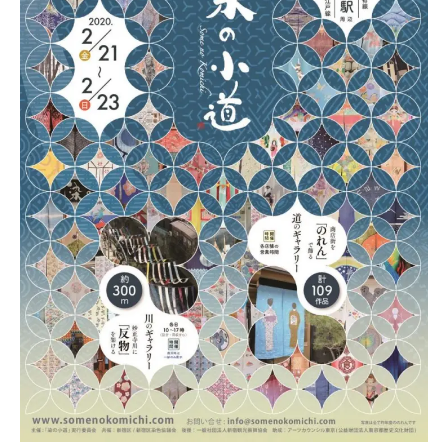
工
房
協
美