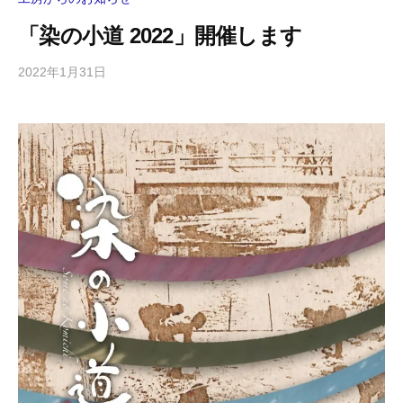
「染の小道 2022」開催します
2022年1月31日
b
y
東
京
手
描
友
禅
工
房
協
美