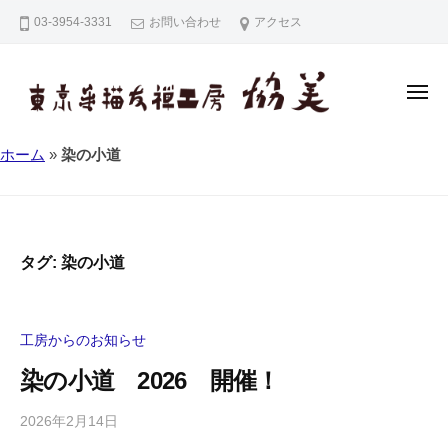
東
コ
03-3954-3331
お問い合わせ
アクセス
京
ン
手
テ
描
ン
友
メ
ニ
禅
ツ
ュ
ー
東
東
工
へ
ホーム
»
染の小道
京
京
房
ス
手
協
手
キ
描
美
描
ッ
友
友
プ
タグ:
染の小道
禅
禅
（
工
東
房
京
工房からのお知らせ
協
友
染の小道 2026 開催！
美
禅
・
2026年2月14日
b
江
y