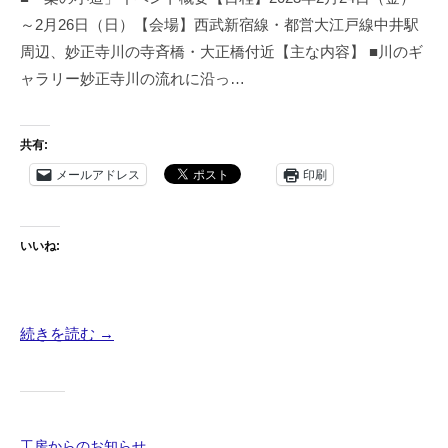
開
～2月26日（日）【会場】西武新宿線・都営大江戸線中井駅
禅
催
工
周辺、妙正寺川の寺斉橋・大正橋付近【主な内容】 ■川のギ
房
中
ャラリー妙正寺川の流れに沿っ…
協
美
共有:
メールアドレス
印刷
いいね:
続きを読む →
工房からのお知らせ