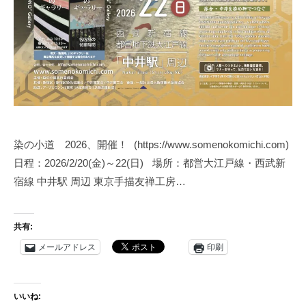
「
友
禅
教
室
（
染
色
染の小道 2026、開催！ (https://www.somenokomichi.com)
教
日程：2026/2/20(金)～22(日) 場所：都営大江戸線・西武新
室
宿線 中井駅 周辺 東京手描友禅工房…
）
・
友
共有:
禅
メールアドレス
印刷
体
験
教
いいね:
室