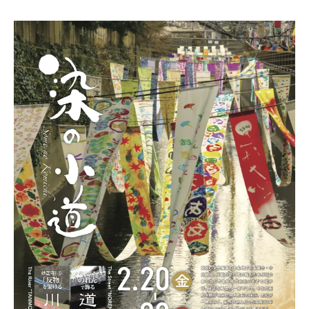
戸
東
友
京
禅
手
）
描
工
友
房
禅
工
で
房
す
協
。
美
伝
統
工
芸
士
が
教
え
る