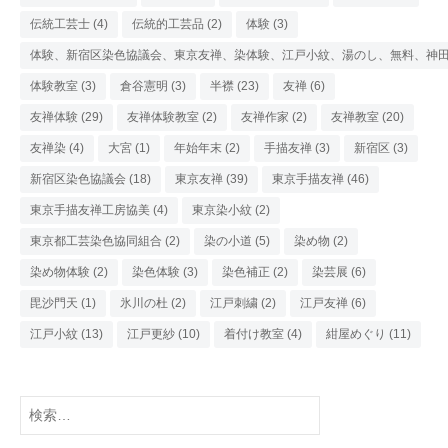
伝統工芸士
(4)
伝統的工芸品
(2)
体験
(3)
体験、新宿区染色協議会、東京友禅、染体験、江戸小紋、湯のし、無料、神
体験教室
(3)
倉谷憲明
(3)
半襟
(23)
友禅
(6)
友禅体験
(29)
友禅体験教室
(2)
友禅作家
(2)
友禅教室
(20)
友禅染
(4)
大宮
(1)
年始年末
(2)
手描友禅
(3)
新宿区
(3)
新宿区染色協議会
(18)
東京友禅
(39)
東京手描友禅
(46)
東京手描友禅工房協美
(4)
東京染小紋
(2)
東京都工芸染色協同組合
(2)
染の小道
(5)
染め物
(2)
染め物体験
(2)
染色体験
(3)
染色補正
(2)
染芸展
(6)
毘沙門天
(1)
氷川の杜
(2)
江戸刺繍
(2)
江戸友禅
(6)
江戸小紋
(13)
江戸更紗
(10)
着付け教室
(4)
紺屋めぐり
(11)
検
索: