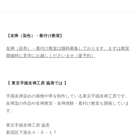
【友禅（染色）・着付け教室】
友禅（染色）・着付け教室は随時募集しております。まずは教室
開催時に見学にお越しくださいませ（要予約）
【 東京手描友禅工房 協美では 】
手描友禅染めの着物や帯を制作している東京手描友禅工房です。
友禅染の作品や友禅教室・友禅体験・着付け教室も開催していま
す。
東京手描友禅工房 協美
新宿区下落合４－６－１７