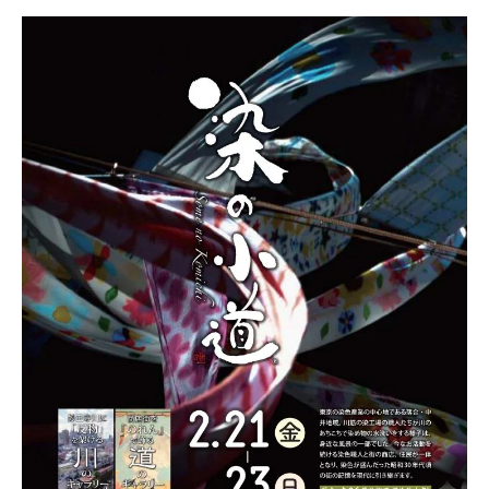
東
京
手
描
友
禅
工
房
協
美