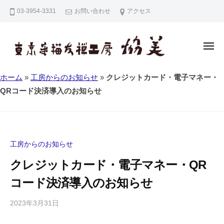
東
コ
03-3954-3331
お問い合わせ
アクセス
京
ン
手
テ
描
ン
友
メ
ニ
禅
ツ
ュ
ー
東
東
工
へ
ホーム
»
工房からのお知らせ
»
クレジットカード・電子マネー・
京
京
房
ス
QRコード決済導入のお知らせ
手
協
手
キ
描
美
描
ッ
友
友
プ
禅
禅
工房からのお知らせ
（
工
東
クレジットカード・電子マネー・QR
房
京
コード決済導入のお知らせ
協
友
美
禅
2023年3月31日
b
・
y
江