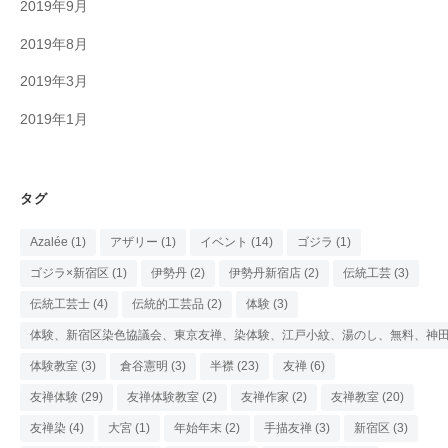
2019年9月
2019年8月
2019年3月
2019年1月
タグ
Azalée
(1)
アザリー
(1)
イベント
(14)
ゴジラ
(1)
ゴジラ×新宿区
(1)
伊勢丹
(2)
伊勢丹新宿店
(2)
伝統工芸
(3)
伝統工芸士
(4)
伝統的工芸品
(2)
体験
(3)
体験、新宿区染色協議会、東京友禅、染体験、江戸小紋、湯のし、無料、神
体験教室
(3)
倉谷憲明
(3)
半襟
(23)
友禅
(6)
友禅体験
(29)
友禅体験教室
(2)
友禅作家
(2)
友禅教室
(20)
友禅染
(4)
大宮
(1)
年始年末
(2)
手描友禅
(3)
新宿区
(3)