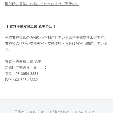
開催時に見学にお越しくださいませ（要予約）
【 東京手描友禅工房 協美では 】
手描友禅染めの着物や帯を制作している東京手描友禅工房です。
友禅染の作品や友禅教室・友禅体験・着付け教室も開催していま
す。
東京手描友禅工房 協美
新宿区下落合４－６－１７
電話：03-3954-3331
FAX：03-3954-3332
工房からのお知らせ
お問い合わせ
きものリンク