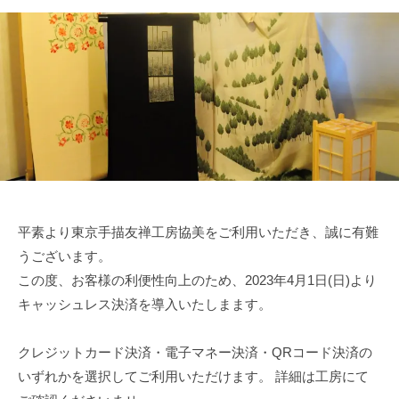
東
戸
京
友
手
禅
描
）
友
工
禅
房
工
で
房
す
協
。
美
伝
平素より東京手描友禅工房協美をご利用いただき、誠に有難
統
うございます。
工
この度、お客様の利便性向上のため、2023年4月1日(日)より
芸
キャッシュレス決済を導入いたしまます。
士
が
教
クレジットカード決済・電子マネー決済・QRコード決済の
え
いずれかを選択してご利用いただけます。 詳細は工房にて
る