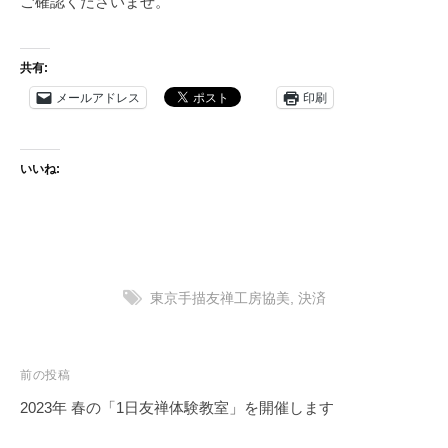
ご確認くださいませ。
「
友
共有:
禅
教
メールアドレス
印刷
室
（
染
いいね:
色
教
室
）
・
東京手描友禅工房協美
,
決済
友
禅
体
投
前の投稿
験
稿
2023年 春の「1日友禅体験教室」を開催します
教
ナ
室