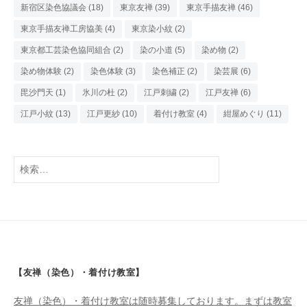
新宿区染色協議会
(18)
東京友禅
(39)
東京手描友禅
(46)
東京手描友禅工房協美
(4)
東京染小紋
(2)
東京都工芸染色協同組合
(2)
染の小道
(5)
染め物
(2)
染め物体験
(2)
染色体験
(3)
染色補正
(2)
染芸展
(6)
毘沙門天
(1)
氷川の杜
(2)
江戸刺繍
(2)
江戸友禅
(6)
江戸小紋
(13)
江戸更紗
(10)
着付け教室
(4)
紺屋めぐり
(11)
検
索:
【友禅（染色）・着付け教室】
友禅（染色）・着付け教室は随時募集しております。まずは教室