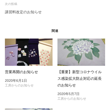
ビ
次の投稿
」
ゲ
や
講習料改定のお知らせ
ー
着
シ
付
け
ョ
関連
講
ン
師
に
よ
る
「
営業再開のお知らせ
【重要】新型コロナウイル
着
ス感染拡大防止対応の延長
付
2020年6月1日
のお知らせ
け
工房からのお知らせ
教
2020年5月7日
室
工房からのお知らせ
」
も