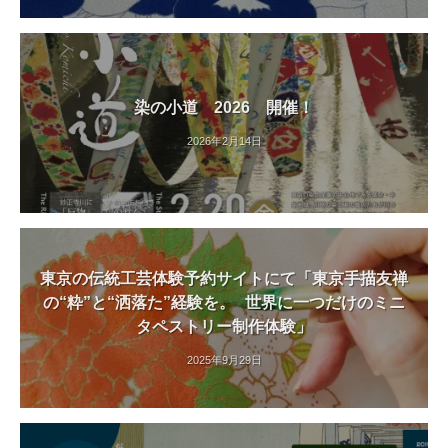
」
や
着
付
染の小道 2026 開催！
け
2026年2月14日
講
師
に
よ
る
「
東京の伝統工芸体験予約サイトにて「東京手描友禅
着
の“粋”と“洒落た”経験を。 世界に一つだけのミニ
付
タペストリー制作体験」
け
2025年9月29日
教
室
」
も