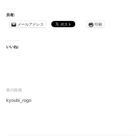
戸
友
共有:
禅
メールアドレス
印刷
）
工
房
いいね:
で
す
。
伝
統
投
前の投稿
工
稿
芸
kyoubi_rogo
士
ナ
が
ビ
教
ゲ
え
ー
る