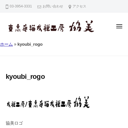
東
コ
03-3954-3331
お問い合わせ
アクセス
京
ン
手
テ
描
ン
友
メ
ニ
禅
ツ
ュ
ー
東
東
工
へ
ホーム
»
kyoubi_rogo
京
京
房
ス
手
協
手
キ
描
美
描
ッ
友
友
プ
kyoubi_rogo
禅
禅
（
工
東
房
京
協
友
美
禅
・
協美ロゴ
江