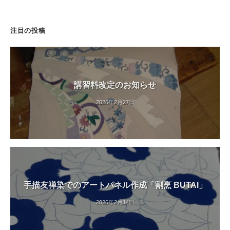
シ
「
ョ
友
注目の投稿
ン
禅
教
室
（
講習料改定のお知らせ
染
色
2026年2月27日
教
室
）
・
友
禅
手描友禅染でのアートパネル作成「割烹 BUTAI」
体
験
2026年2月14日
教
室