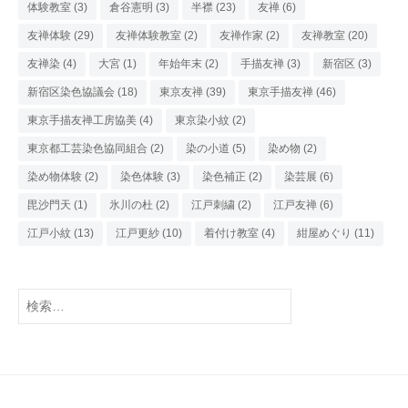
体験教室
(3)
倉谷憲明
(3)
半襟
(23)
友禅
(6)
友禅体験
(29)
友禅体験教室
(2)
友禅作家
(2)
友禅教室
(20)
友禅染
(4)
大宮
(1)
年始年末
(2)
手描友禅
(3)
新宿区
(3)
新宿区染色協議会
(18)
東京友禅
(39)
東京手描友禅
(46)
東京手描友禅工房協美
(4)
東京染小紋
(2)
東京都工芸染色協同組合
(2)
染の小道
(5)
染め物
(2)
染め物体験
(2)
染色体験
(3)
染色補正
(2)
染芸展
(6)
毘沙門天
(1)
氷川の杜
(2)
江戸刺繍
(2)
江戸友禅
(6)
江戸小紋
(13)
江戸更紗
(10)
着付け教室
(4)
紺屋めぐり
(11)
検
索: