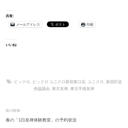
」
や
共有:
着
メールアドレス
印刷
付
け
講
いいね:
師
に
よ
る
「
ビックロ
,
ビックロ ユニクロ新宿東口店
,
ユニクロ
,
新宿区染
着
色協議会
,
東京友禅
,
東京手描友禅
付
け
教
投
前の投稿
室
稿
春の「1日友禅体験教室」の予約状況
」
ナ
も