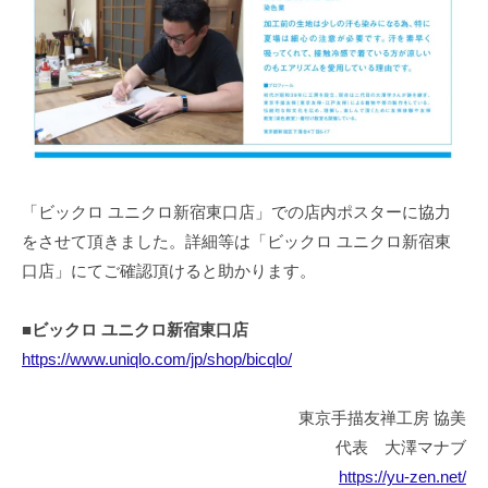
「
友
禅
教
室
（
染
色
「ビックロ ユニクロ新宿東口店」での店内ポスターに協力
教
をさせて頂きました。詳細等は「ビックロ ユニクロ新宿東
室
口店」にてご確認頂けると助かります。
）
・
■ビックロ ユニクロ新宿東口店
友
https://www.uniqlo.com/jp/shop/bicqlo/
禅
体
東京手描友禅工房 協美
験
代表 大澤マナブ
教
https://yu-zen.net/
室