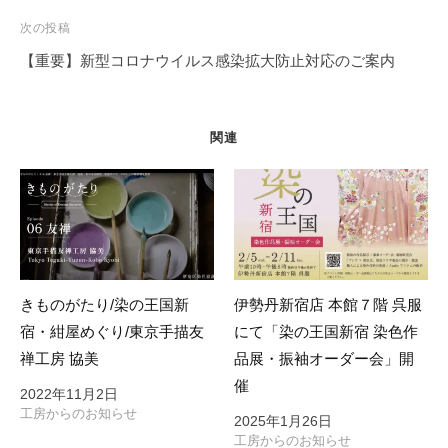
開
ビ
次の投稿
催
ゲ
【重要】新型コロナウイルス感染拡大防止対応のご案内
中
ー
シ
ョ
関連
ン
きものがたり/染の王国新
伊勢丹新宿店 本館７階 呉服
宿・紺屋めぐり/東京手描友
にて「染の王国新宿 染色作
禅工房 協美
品展・振袖オーダー会」開
催
2022年11月2日
工房からのお知らせ
2025年1月26日
工房からのお知らせ