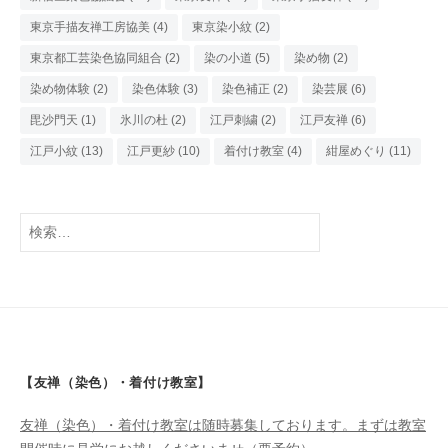
東京手描友禅工房協美
(4)
東京染小紋
(2)
東京都工芸染色協同組合
(2)
染の小道
(5)
染め物
(2)
染め物体験
(2)
染色体験
(3)
染色補正
(2)
染芸展
(6)
毘沙門天
(1)
氷川の杜
(2)
江戸刺繍
(2)
江戸友禅
(6)
江戸小紋
(13)
江戸更紗
(10)
着付け教室
(4)
紺屋めぐり
(11)
検
索:
【友禅（染色）・着付け教室】
友禅（染色）・着付け教室は随時募集しております。まずは教室