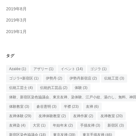
2019年8月
2019年3月
2019年1月
タグ
Azalée
(1)
アザリー
(1)
イベント
(14)
ゴジラ
(1)
ゴジラ×新宿区
(1)
伊勢丹
(2)
伊勢丹新宿店
(2)
伝統工芸
(3)
伝統工芸士
(4)
伝統的工芸品
(2)
体験
(3)
体験、新宿区染色協議会、東京友禅、染体験、江戸小紋、湯のし、無料、神
体験教室
(3)
倉谷憲明
(3)
半襟
(23)
友禅
(6)
友禅体験
(29)
友禅体験教室
(2)
友禅作家
(2)
友禅教室
(20)
友禅染
(4)
大宮
(1)
年始年末
(2)
手描友禅
(3)
新宿区
(3)
新宿区染色協議会
(18)
東京友禅
(39)
東京手描友禅
(46)