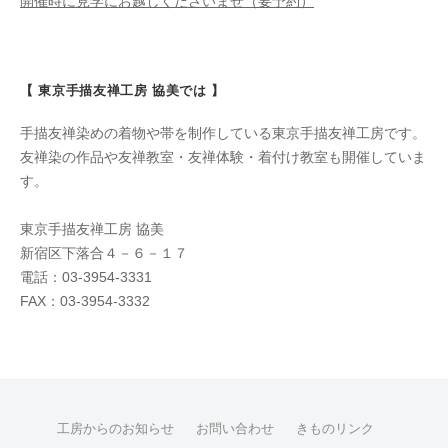
開催時に見学にお越しくださいませ（要予約）
【 東京手描友禅工房 協美では 】
手描友禅染めの着物や帯を制作している東京手描友禅工房です。
友禅染の作品や友禅教室・友禅体験・着付け教室も開催していま
す。
東京手描友禅工房 協美
新宿区下落合４－６－１７
電話：03-3954-3331
FAX：03-3954-3332
工房からのお知らせ
お問い合わせ
きものリンク