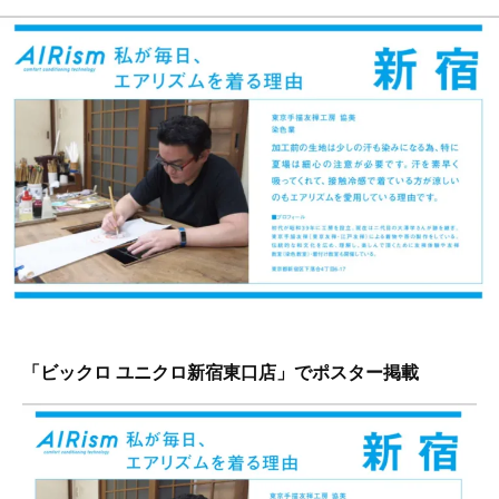
東
戸
京
友
手
禅
描
）
友
工
禅
房
工
で
房
す
協
。
美
伝
統
工
芸
「ビックロ ユニクロ新宿東口店」でポスター掲載
士
が
教
え
る